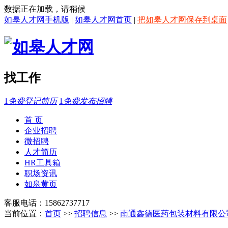
数据正在加载，请稍候
如皋人才网手机版
|
如皋人才网首页
|
把如皋人才网保存到桌面
找工作
1
免费登记简历
1
免费发布招聘
首 页
企业招聘
微招聘
人才简历
HR工具箱
职场资讯
如皋黄页
客服电话：15862737717
当前位置：
首页
>>
招聘信息
>>
南通鑫德医药包装材料有限公