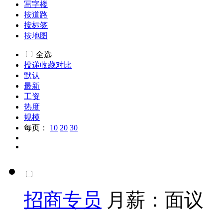
写字楼
按道路
按标签
按地图
全选
投递
收藏
对比
默认
最新
工资
热度
规模
每页：
10
20
30
招商专员
月薪：
面议