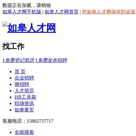
数据正在加载，请稍候
如皋人才网手机版
|
如皋人才网首页
|
把如皋人才网保存到桌面
找工作
1
免费登记简历
1
免费发布招聘
首 页
企业招聘
微招聘
人才简历
HR工具箱
职场资讯
如皋黄页
客服电话：15862737717
全能搜索