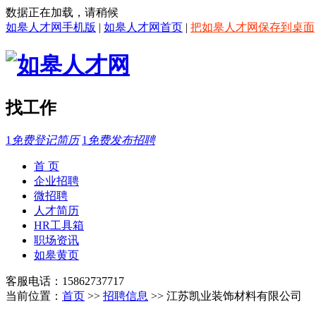
数据正在加载，请稍候
如皋人才网手机版
|
如皋人才网首页
|
把如皋人才网保存到桌面
找工作
1
免费登记简历
1
免费发布招聘
首 页
企业招聘
微招聘
人才简历
HR工具箱
职场资讯
如皋黄页
客服电话：15862737717
当前位置：
首页
>>
招聘信息
>> 江苏凯业装饰材料有限公司