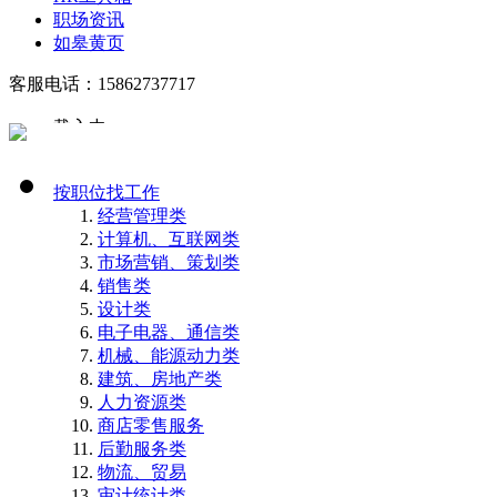
职场资讯
如皋黄页
客服电话：15862737717
载入中...
按职位找工作
经营管理类
计算机、互联网类
市场营销、策划类
销售类
设计类
电子电器、通信类
机械、能源动力类
建筑、房地产类
人力资源类
商店零售服务
后勤服务类
物流、贸易
审计统计类