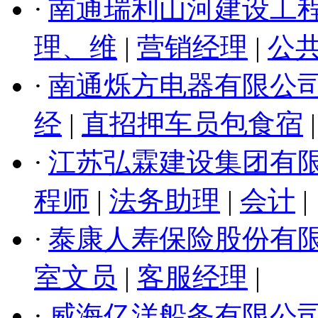
·
南通瑞利山河建设工
理、维
|
营销经理
|
公
·
南通烁方电器有限公
经
|
直招押车员包食宿
|
·
江苏弘霖建设集团有
程师
|
法务助理
|
会计
|
·
泰康人寿保险股份有
室文员
|
客服经理
|
·
威海亿洋船务有限公