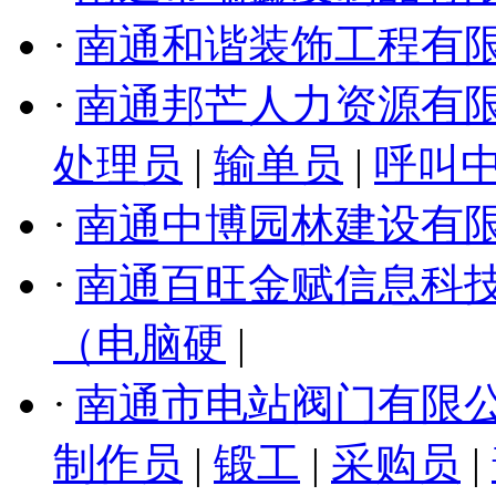
·
南通和谐装饰工程有
·
南通邦芒人力资源有
处理员
|
输单员
|
呼叫
·
南通中博园林建设有
·
南通百旺金赋信息科
（电脑硬
|
·
南通市电站阀门有限
制作员
|
锻工
|
采购员
|