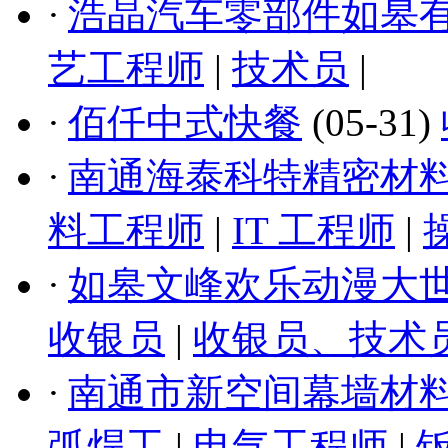
·
浩晶汽车零部件如皋
艺工程师
|
技术员
|
·
佰仟中式快餐
(05-31)
·
南通海泰科特精密材
料工程师
|
IT 工程师
|
·
如皋文峰欢乐动漫大
收银员
|
收银员、技术
·
南通市新空间幕墙材
弧焊工
|
电气工程师
|