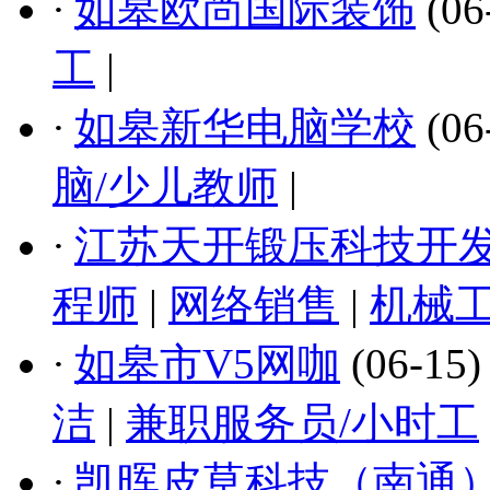
·
如皋欧尚国际装饰
(06
工
|
·
如皋新华电脑学校
(06
脑/少儿教师
|
·
江苏天开锻压科技开
程师
|
网络销售
|
机械
·
如皋市V5网咖
(06-15
洁
|
兼职服务员/小时工
·
凯晖皮草科技（南通