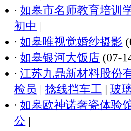
·
如皋市名师教育培训
初中
|
·
如皋唯视觉婚纱摄影
(
·
如皋银河大饭店
(07-1
·
江苏九鼎新材料股份
检员
|
捻线挡车工
|
玻
·
如皋欧神诺奢瓷体验
公
|