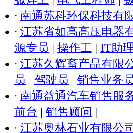
·
南通苏科环保科技有
·
江苏省如高高压电器
源专员
|
操作工
|
IT助
·
江苏久辉畜产品有限
员
|
驾驶员
|
销售业务
·
南通益通汽车销售服
前台
|
销售顾问
|
·
江苏奥林石业有限公