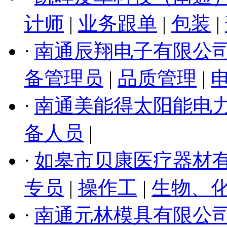
计师
|
业务跟单
|
包装
|
·
南通辰翔电子有限公
备管理员
|
品质管理
|
·
南通美能得太阳能电
备人员
|
·
如皋市贝康医疗器材
专员
|
操作工
|
生物、
·
南通元林模具有限公