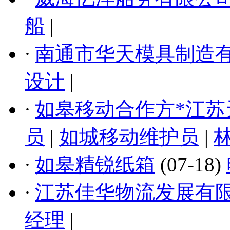
船
|
·
南通市华天模具制造
设计
|
·
如皋移动合作方*江苏
员
|
如城移动维护员
|
·
如皋精锐纸箱
(07-18)
·
江苏佳华物流发展有
经理
|