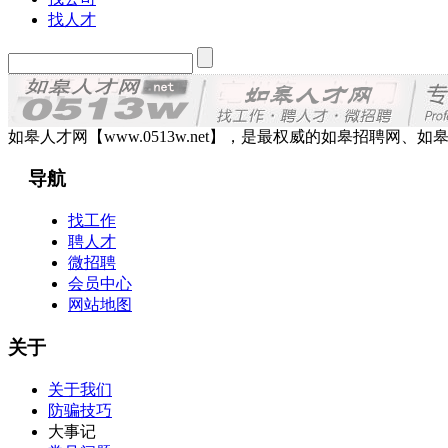
找人才
如皋人才网【www.0513w.net】，是最权威的如皋招聘
导航
找工作
聘人才
微招聘
会员中心
网站地图
关于
关于我们
防骗技巧
大事记