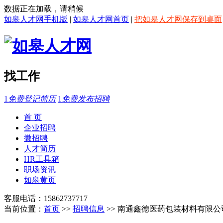
数据正在加载，请稍候
如皋人才网手机版
|
如皋人才网首页
|
把如皋人才网保存到桌面
找工作
1
免费登记简历
1
免费发布招聘
首 页
企业招聘
微招聘
人才简历
HR工具箱
职场资讯
如皋黄页
客服电话：15862737717
当前位置：
首页
>>
招聘信息
>> 南通鑫德医药包装材料有限公