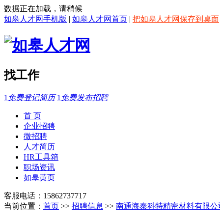
数据正在加载，请稍候
如皋人才网手机版
|
如皋人才网首页
|
把如皋人才网保存到桌面
找工作
1
免费登记简历
1
免费发布招聘
首 页
企业招聘
微招聘
人才简历
HR工具箱
职场资讯
如皋黄页
客服电话：15862737717
当前位置：
首页
>>
招聘信息
>>
南通海泰科特精密材料有限公