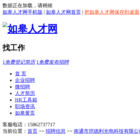
数据正在加载，请稍候
如皋人才网手机版
|
如皋人才网首页
|
把如皋人才网保存到桌面
找工作
1
免费登记简历
1
免费发布招聘
首 页
企业招聘
微招聘
人才简历
HR工具箱
职场资讯
如皋黄页
客服电话：15862737717
当前位置：
首页
>>
招聘信息
>>
南通市垲德利光电科技有限公