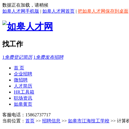
数据正在加载，请稍候
如皋人才网手机版
|
如皋人才网首页
|
把如皋人才网保存到桌面
找工作
1
免费登记简历
1
免费发布招聘
首 页
企业招聘
微招聘
人才简历
HR工具箱
职场资讯
如皋黄页
客服电话：15862737717
当前位置：
首页
>>
招聘信息
>>
如皋市江海技工学校
>> 计算