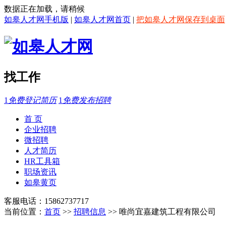
数据正在加载，请稍候
如皋人才网手机版
|
如皋人才网首页
|
把如皋人才网保存到桌面
找工作
1
免费登记简历
1
免费发布招聘
首 页
企业招聘
微招聘
人才简历
HR工具箱
职场资讯
如皋黄页
客服电话：15862737717
当前位置：
首页
>>
招聘信息
>> 唯尚宜嘉建筑工程有限公司