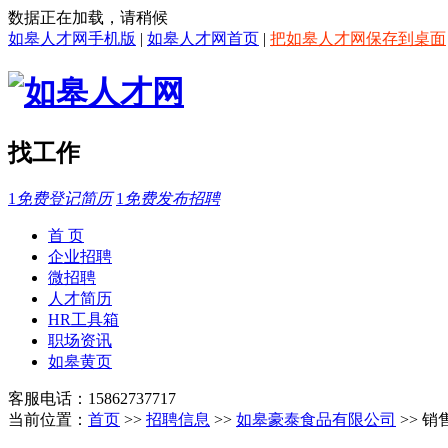
数据正在加载，请稍候
如皋人才网手机版
|
如皋人才网首页
|
把如皋人才网保存到桌面
找工作
1
免费登记简历
1
免费发布招聘
首 页
企业招聘
微招聘
人才简历
HR工具箱
职场资讯
如皋黄页
客服电话：15862737717
当前位置：
首页
>>
招聘信息
>>
如皋豪泰食品有限公司
>> 