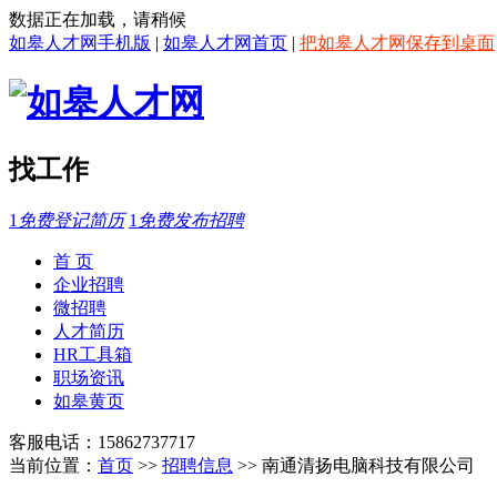
数据正在加载，请稍候
如皋人才网手机版
|
如皋人才网首页
|
把如皋人才网保存到桌面
找工作
1
免费登记简历
1
免费发布招聘
首 页
企业招聘
微招聘
人才简历
HR工具箱
职场资讯
如皋黄页
客服电话：15862737717
当前位置：
首页
>>
招聘信息
>> 南通清扬电脑科技有限公司