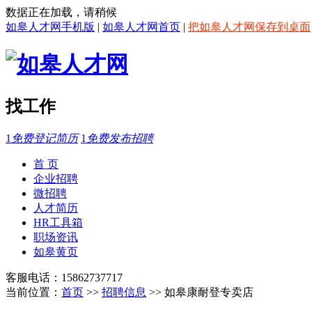
数据正在加载，请稍候
如皋人才网手机版
|
如皋人才网首页
|
把如皋人才网保存到桌面
找工作
1
免费登记简历
1
免费发布招聘
首 页
企业招聘
微招聘
人才简历
HR工具箱
职场资讯
如皋黄页
客服电话：15862737717
当前位置：
首页
>>
招聘信息
>> 如皋康耐登专卖店