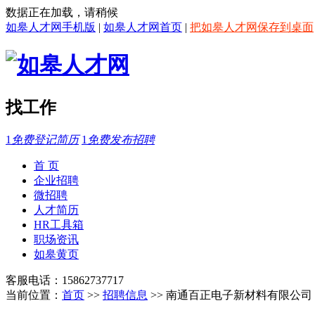
数据正在加载，请稍候
如皋人才网手机版
|
如皋人才网首页
|
把如皋人才网保存到桌面
找工作
1
免费登记简历
1
免费发布招聘
首 页
企业招聘
微招聘
人才简历
HR工具箱
职场资讯
如皋黄页
客服电话：15862737717
当前位置：
首页
>>
招聘信息
>> 南通百正电子新材料有限公司