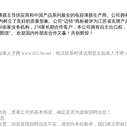
电容薄膜主导供应商和中国产品系列最全的电容薄膜生产商。公司拥
，在行业内树立了良好的质量形象。公司“迈特”商标被评为江苏省名牌
0余家业务机构，278家长期合作客户，本公司拥有自主出口权
图强”。 欢迎国内外朋友合作又赢！共创辉煌！
 www.0513w.net，电话联系时请说明是在如皋人才网 ww
信息，查看公司的基本情况，确定是否为虚假招聘信息！
息
负责，但若发现招聘信息不实，请您向本站检举，我们将立即核