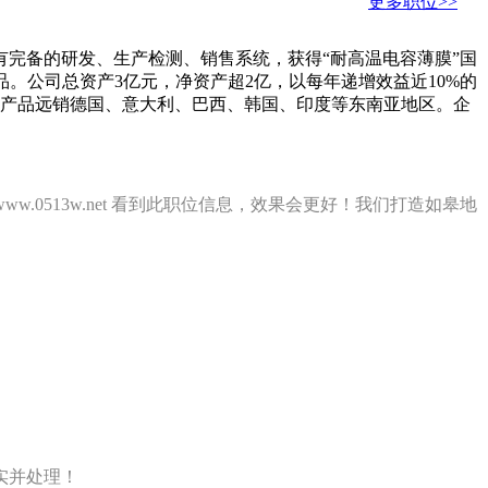
更多职位>>
有完备的研发、生产检测、销售系统，获得“耐高温电容薄膜”国
产品。公司总资产3亿元，净资产超2亿，以每年递增效益近10%的
，产品远销德国、意大利、巴西、韩国、印度等东南亚地区。企
w.0513w.net 看到此职位信息，效果会更好！我们打造如皋地
实并处理！