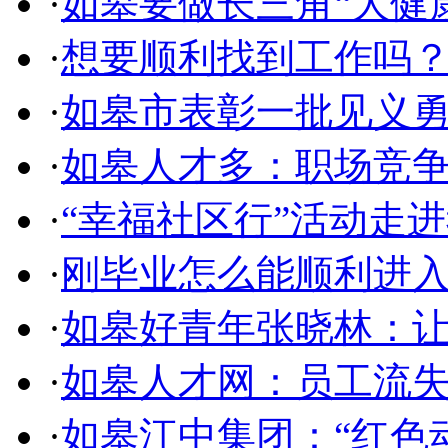
·
如皋要做长三角“大健
·
想要顺利找到工作吗？
·
如皋市表彰一批见义
·
如皋人才多：职场竞
·
“幸福社区行”活动走
·
刚毕业怎么能顺利进
·
如皋好青年张晓林：
·
如皋人才网：员工流
·
如皋江中集团：“红色