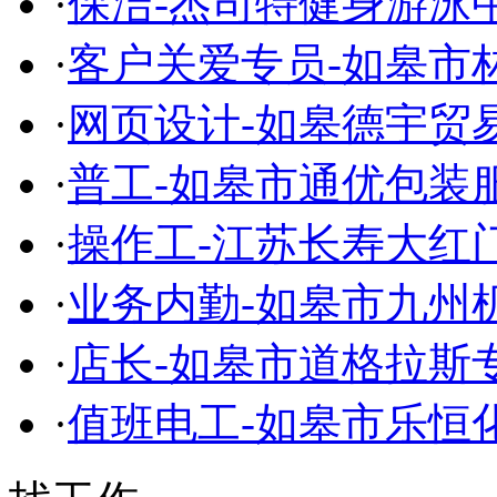
·
保洁-杰司特健身游泳
·
客户关爱专员-如皋市
·
网页设计-如皋德宇贸
·
普工-如皋市通优包装
·
操作工-江苏长寿大红
·
业务内勤-如皋市九州
·
店长-如皋市道格拉斯
·
值班电工-如皋市乐恒