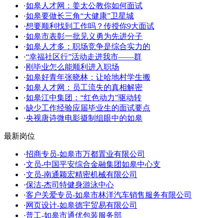
·
如皋人才网：姜太公教你如何面试
·
如皋要做长三角“大健康”卫星城
·
想要顺利找到工作吗？传授你9大面试
·
如皋市表彰一批见义勇为先进分子
·
如皋人才多：职场竞争是综合实力的
·
“幸福社区行”活动走进我市——群
·
刚毕业怎么能顺利进入职场
·
如皋好青年张晓林：让哈地村学生搬
·
如皋人才网：员工流失的真相解密
·
如皋江中集团：“红色动力”驱动转
·
缺少工作经验应届毕业生的面试要点
·
央视唐诗微电影摄制组眼中的如皋
最新岗位
·
招商专员-如皋市万都置业有限公司
·
文员-中国平安综合金融集团如皋中心支
·
文员-南通颖宏精密机械有限公司
·
保洁-杰司特健身游泳中心
·
客户关爱专员-如皋市林洋汽车销售服务有限公司
·
网页设计-如皋德宇贸易有限公司
·
普工-如皋市通优包装服务部