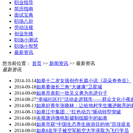
职业指导
简历指南
面试宝典
职场八卦
劳动法规
创业先锋
职场小测试
职场小智慧
最新资讯
您当前位置：
首页
>>
新闻资讯
>> 最新资讯
最新资讯
2014-10-14
如皋十二岁女孩创作长篇小说《花朵奇奇谷》
2014-09-18
如皋要做长三角“大健康”卫星城
2014-09-09
如皋市表彰一批见义勇为先进分子
2014-08-27
“幸福社区行”活动走进我市——群众文化小夜
2014-08-13
如皋好青年张晓林：让哈地村学生搬进敞亮的
2014-08-11
如皋江中集团：“红色动力”驱动转型突破
2014-08-10
央视唐诗微电影摄制组眼中的如皋
2014-08-04
如皋市获“中国生态养生旅游目的地”百佳提名
2014-08-01
如皋8名学子被空军航空大学录取为飞行学员