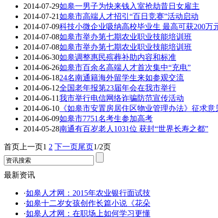
2014-07-29
如皋一男子为快来钱入室抢劫昔日女雇主
2014-07-21
如皋市高端人才招引“百日竞赛”活动启动
2014-07-09
科技小微企业吸纳高校毕业生 最高可获200万
2014-07-08
如皋市举办第七期农业职业技能培训班
2014-07-08
如皋市举办第七期农业职业技能培训班
2014-06-30
如皋调整惠民殡葬补助内容和标准
2014-06-26
如皋市百余名高端人才首次集中“充电”
2014-06-18
24名南通籍海外留学生来如参观交流
2014-06-12
全国老年报第23届年会在我市举行
2014-06-11
我市举行电信网络诈骗防范宣传活动
2014-06-10
《如皋市安置房居住区物业管理办法》征求意
2014-06-09
如皋市7751名考生参加高考
2014-05-28
南通有百岁老人1031位 获封“世界长寿之都”
首页
上一页
1
2
下一页
尾页
1/2页
最新资讯
·
如皋人才网：2015年农业银行面试技
·
如皋十二岁女孩创作长篇小说《花朵
·
如皋人才网：在职场上如何学习更懂