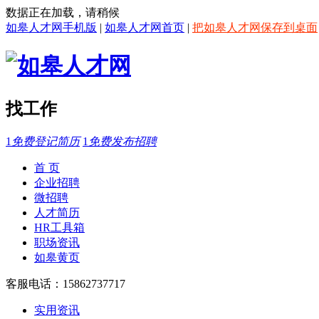
数据正在加载，请稍候
如皋人才网手机版
|
如皋人才网首页
|
把如皋人才网保存到桌面
找工作
1
免费登记简历
1
免费发布招聘
首 页
企业招聘
微招聘
人才简历
HR工具箱
职场资讯
如皋黄页
客服电话：15862737717
实用资讯