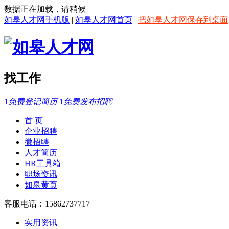
数据正在加载，请稍候
如皋人才网手机版
|
如皋人才网首页
|
把如皋人才网保存到桌面
找工作
1
免费登记简历
1
免费发布招聘
首 页
企业招聘
微招聘
人才简历
HR工具箱
职场资讯
如皋黄页
客服电话：15862737717
实用资讯