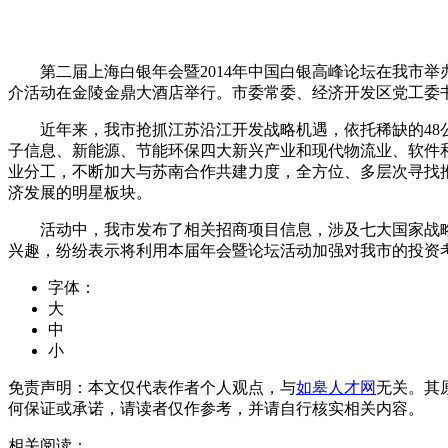
第二届上海白银年会暨2014年中国白银高峰论坛在我市举办
介活动在金陵金鼎大酒店举行。市委常委、经济开发区党工委
近年来，我市抢抓江苏沿江开发战略机遇，依托稀缺的48公
子信息、新能源、节能环保四大新兴产业和现代物流业、软件
业分工，不断加大与苏南合作共建力度，全方位、多层次寻找
济发展的明星板块。
活动中，我市发布了相关招商项目信息，涉及七大国家战略
兴趣，纷纷表示将利用本届年会暨论坛活动加强对我市的投资
字体：
大
中
小
免责声明：本文仅代表作者个人观点，与
如皋人才网
无关。其
何保证或承诺，请读者仅作参考，并请自行核实相关内容。
相关阅读：