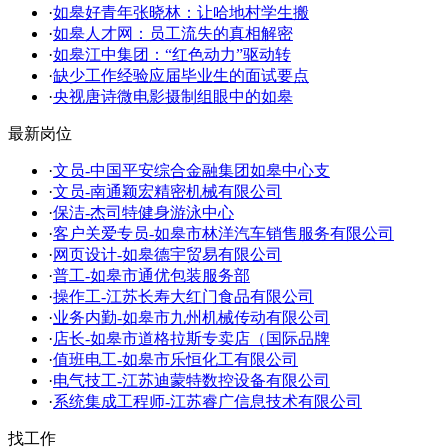
·
如皋好青年张晓林：让哈地村学生搬
·
如皋人才网：员工流失的真相解密
·
如皋江中集团：“红色动力”驱动转
·
缺少工作经验应届毕业生的面试要点
·
央视唐诗微电影摄制组眼中的如皋
最新岗位
·
文员-中国平安综合金融集团如皋中心支
·
文员-南通颖宏精密机械有限公司
·
保洁-杰司特健身游泳中心
·
客户关爱专员-如皋市林洋汽车销售服务有限公司
·
网页设计-如皋德宇贸易有限公司
·
普工-如皋市通优包装服务部
·
操作工-江苏长寿大红门食品有限公司
·
业务内勤-如皋市九州机械传动有限公司
·
店长-如皋市道格拉斯专卖店（国际品牌
·
值班电工-如皋市乐恒化工有限公司
·
电气技工-江苏迪蒙特数控设备有限公司
·
系统集成工程师-江苏睿广信息技术有限公司
找工作