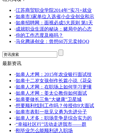
·
江苏商贸职业学院2014年“实习+就业
·
如皋市3家单位入选省小企业创业和示
·
如皋招聘网：面视必成5大原则 第1天
·
成就职业生涯的秘诀：赌局中的心态
·
你的工作态度及格吗？
·
马化腾谈创业：曾想60万元卖掉QQ
最新资讯
·
如皋人才网：2015年农业银行面试技
·
如皋十二岁女孩创作长篇小说《花朵
·
如皋人才网：在职场上如何学习更懂
·
如皋人才网：姜太公教你如何面试
·
如皋要做长三角“大健康”卫星城
·
想要顺利找到工作吗？传授你9大面试
·
如皋市表彰一批见义勇为先进分子
·
如皋人才多：职场竞争是综合实力的
·
“幸福社区行”活动走进我市——群
·
刚毕业怎么能顺利进入职场