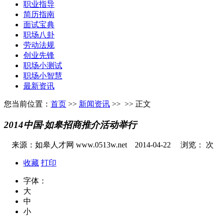
职业指导
简历指南
面试宝典
职场八卦
劳动法规
创业先锋
职场小测试
职场小智慧
最新资讯
您当前位置：
首页
>>
新闻资讯
>>
>> 正文
2014中国·如皋招商推介活动举行
来源：如皋人才网 www.0513w.net
2014-04-22
浏览：
次
收藏
打印
字体：
大
中
小