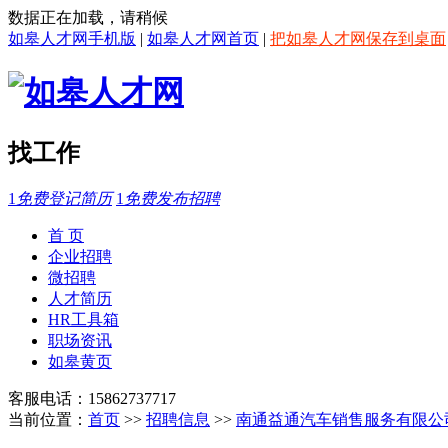
数据正在加载，请稍候
如皋人才网手机版
|
如皋人才网首页
|
把如皋人才网保存到桌面
找工作
1
免费登记简历
1
免费发布招聘
首 页
企业招聘
微招聘
人才简历
HR工具箱
职场资讯
如皋黄页
客服电话：15862737717
当前位置：
首页
>>
招聘信息
>>
南通益通汽车销售服务有限公