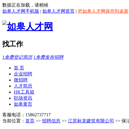
数据正在加载，请稍候
如皋人才网手机版
|
如皋人才网首页
|
把如皋人才网保存到桌面
找工作
1
免费登记简历
1
免费发布招聘
首 页
企业招聘
微招聘
人才简历
HR工具箱
职场资讯
如皋黄页
客服电话：15862737717
当前位置：
首页
>>
招聘信息
>>
江苏标龙建筑有限公司
>> 保