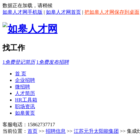
数据正在加载，请稍候
如皋人才网手机版
|
如皋人才网首页
|
把如皋人才网保存到桌面
找工作
1
免费登记简历
1
免费发布招聘
首 页
企业招聘
微招聘
人才简历
HR工具箱
职场资讯
如皋黄页
客服电话：15862737717
当前位置：
首页
>>
招聘信息
>>
江苏元升太阳能集团
>> 集