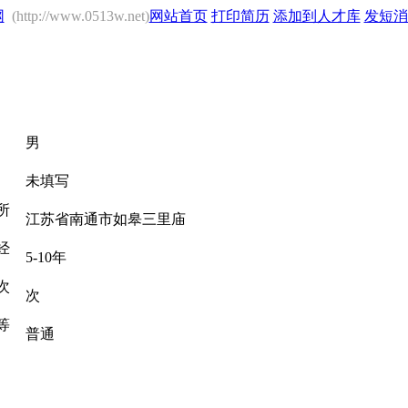
网
(http://www.0513w.net)
网站首页
打印简历
添加到人才库
发短消
性
男
身
未填写
所
江苏省南通市如皋三里庙
经
5-10年
次
次
等
普通