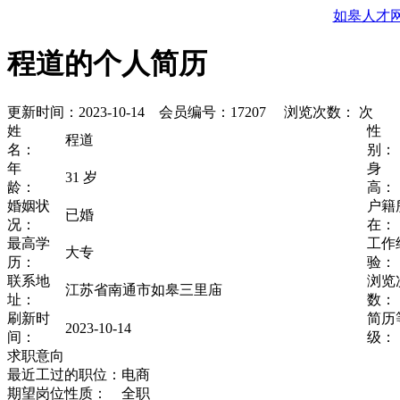
如皋人才
程道的个人简历
更新时间：2023-10-14 会员编号：17207 浏览次数：
次
姓
程道
名：
别：
年
31 岁
龄：
高：
婚姻状
户籍
已婚
况：
在：
最高学
工作
大专
历：
验：
联系地
浏览
江苏省南通市如皋三里庙
址：
数：
刷新时
简历
2023-10-14
间：
级：
求职意向
最近工过的职位：
电商
期望岗位性质：
全职