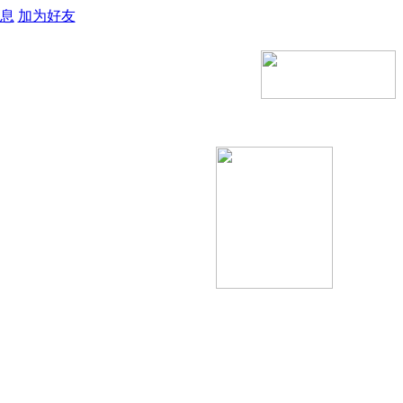
息
加为好友