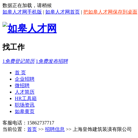
数据正在加载，请稍候
如皋人才网手机版
|
如皋人才网首页
|
把如皋人才网保存到桌面
找工作
1
免费登记简历
1
免费发布招聘
首 页
企业招聘
微招聘
人才简历
HR工具箱
职场资讯
如皋黄页
客服电话：15862737717
当前位置：
首页
>>
招聘信息
>> 上海皇饰建筑装潢有限公司