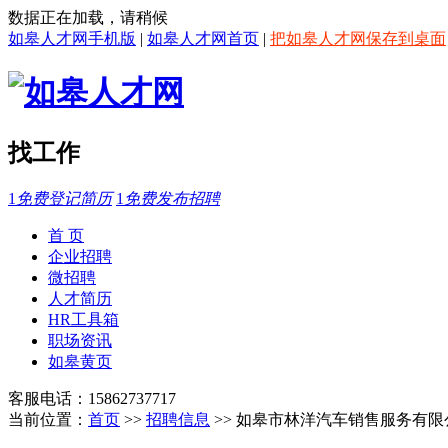
数据正在加载，请稍候
如皋人才网手机版
|
如皋人才网首页
|
把如皋人才网保存到桌面
找工作
1
免费登记简历
1
免费发布招聘
首 页
企业招聘
微招聘
人才简历
HR工具箱
职场资讯
如皋黄页
客服电话：15862737717
当前位置：
首页
>>
招聘信息
>> 如皋市林洋汽车销售服务有限