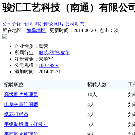
骏汇工艺科技（南通）有限公
公司介绍
招聘职位
评论
图片
公司动态
所在地区：
如皋地区
更新时间：2014-06-20 点击：
次
企业性质：民营
所属行业：
服装/纺织/皮革
注册资金：未填写
公司规模：
100-499人
添加时间：2014-05-31
招聘职位
招聘人数
工
高级图片处理员
10人
如
电脑矢量绘图师
4人
如
绣花打样员
4人
如
平绣制版师（打带）
5人
如
平面图片处理员
9人
如