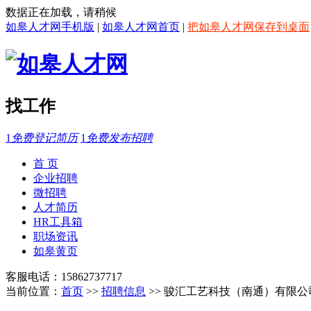
数据正在加载，请稍候
如皋人才网手机版
|
如皋人才网首页
|
把如皋人才网保存到桌面
找工作
1
免费登记简历
1
免费发布招聘
首 页
企业招聘
微招聘
人才简历
HR工具箱
职场资讯
如皋黄页
客服电话：15862737717
当前位置：
首页
>>
招聘信息
>> 骏汇工艺科技（南通）有限公