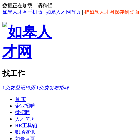
数据正在加载，请稍候
如皋人才网手机版
|
如皋人才网首页
|
把如皋人才网保存到桌面
找工作
1
免费登记简历
1
免费发布招聘
首 页
企业招聘
微招聘
人才简历
HR工具箱
职场资讯
如皋黄页